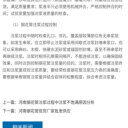
测，满足质量要求；浆液半只必须使用机械拌合，严格控制拌合的时
间；试验室要加强对浆液质量的检查。
（1）
钢花管
注浆过程控制
注浆过程中随时检查孔口、邻孔、覆盖层较薄部位有无串浆现
象，如发生串浆，应立即停止注浆或采用间歇式注浆封堵串浆口，也
可以采用麻纱、木楔、快硬水泥砂浆或锚固剂封堵，直至不再串浆时
再继续注浆。注浆时相邻孔眼需间隔开，不能连续注浆，以确保固结
效果，同时达到控制钢花管注浆量的目的。注浆时，需要根据注浆终
压和注浆量双控注浆质量；要经常检查钢花管注浆压力表的准确度；
要根据单根钢管注浆量并结合岩体的松散程度，综合考虑注浆量。
上一篇：
河南钢花管注浆过程中注浆不饱满原因分析
下一篇：
河南钢花管现货厂家批发供应
相关新闻